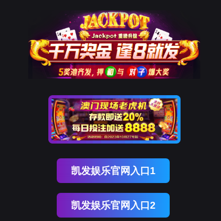
凯发娱乐官网入口1
凯发娱乐官网入口2